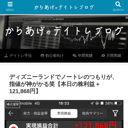
MENU
SEARCH
デイトレ手法
初心者向け
年間実績
月間実績
ディズニーランドでノートレのつもりが、
指値が神がかる笑【本日の株利益＋
121,868円】
株式運用