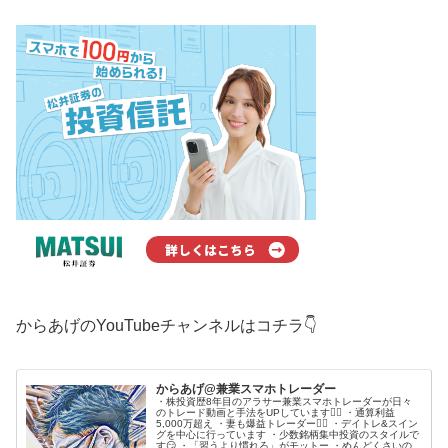
からあげのYouTubeチャンネルはコチラ👇
からあげ@兼業スマホトレーダー
・株投資歴8年目のアラサー兼業スマホトレーダーが日々
のトレード動画と手法をUPしています🙋‍♂️ ・通算利益
5,000万超え ・妻も爆益トレーダー💁‍♀️ ・デイトレ&スイン
グを中心に行っています ・少数銘柄集中投資のスタイルで
す😏 ・「習うより慣れろ」がモットー ・めんどくさいの