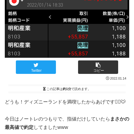
Twitter
コピー
2022.01.14
この記事は
約1分
で読めます。
どうも！ディズニーランドを満喫したからあげです🙋‍♂️🐭
今日はノートレのつもりで、指値だけしていたら
まさかの
最高値で約定
してましたwww