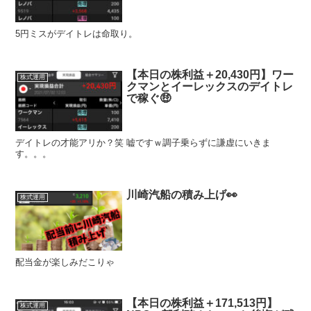
5円ミスがデイトレは命取り。
【本日の株利益＋20,430円】ワー
株式運用
クマンとイーレックスのデイトレ
で稼ぐ🤑
デイトレの才能アリか？笑 嘘ですｗ調子乗らずに謙虚にいきま
す。。。
川崎汽船の積み上げ👀
株式運用
配当金が楽しみだこりゃ
【本日の株利益＋171,513円】
株式運用