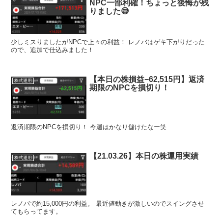
NPC一部利確！ちょっと後悔が残
りました😅
少しミスりましたがNPCで上々の利益！ レノバはゲキ下がりだった
ので、追加で仕込みました！
【本日の株損益−62,515円】返済
株式運用
期限のNPCを損切り！
返済期限のNPCを損切り！ 今週はかなり儲けたなー笑
【21.03.26】本日の株運用実績
株式運用
レノバで約15,000円の利益。 最近値動きが激しいのでスイングさせ
てもらってます。