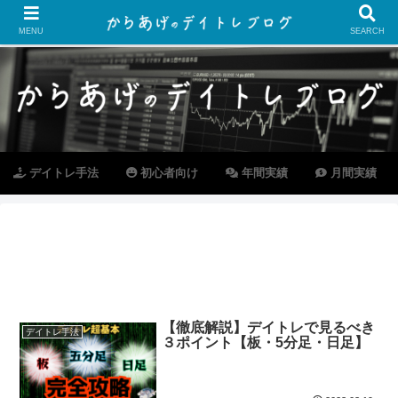
MENU
SEARCH
デイトレ手法
初心者向け
年間実績
月間実績
【徹底解説】デイトレで見るべき
デイトレ手法
３ポイント【板・5分足・日足】