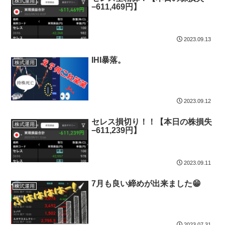
株式運用
−611,469円】
2023.09.13
IHI暴落。
株式運用
2023.09.12
セレス損切り！！【本日の株損失
株式運用
−611,239円】
2023.09.11
7月も良い締めが出来ました😁
株式運用
2023.07.31