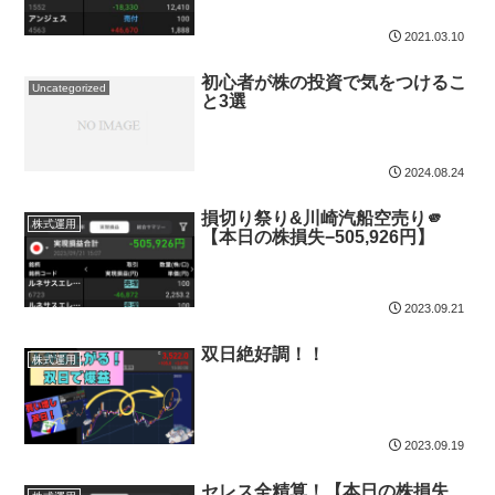
2021.03.10
初心者が株の投資で気をつけるこ
Uncategorized
と3選
2024.08.24
損切り祭り&川崎汽船空売り🫵
株式運用
【本日の株損失−505,926円】
2023.09.21
双日絶好調！！
株式運用
2023.09.19
セレス全精算！【本日の株損失