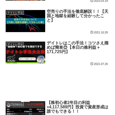
2023.03.19
空売りの手法を徹底解説！！【天
デイトレ手法
国と地獄を経験して分かったこ
と】
2021.10.28
デイトレはこの手法！コツさえ掴
デイトレ手法
めば簡単😊【本日の株利益＋
171,725円】
2021.07.26
【株初心者2年目の利益
Performance
+4,117,589円】投資で資産形成は
誰でもできる！！