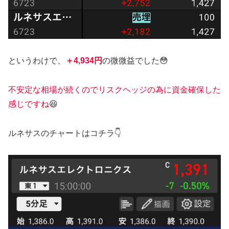
というわけで、
＋4,934円
の微微益でした😳
不安定な相場が続くのでリスクヘッジの為に資金確保した
感じですね
😆
ルネサスのチャートはコチラ👇