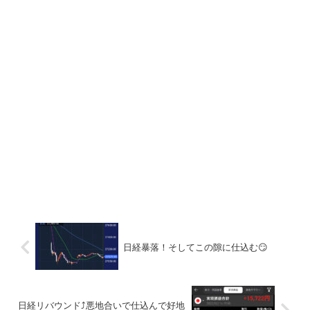
日経暴落！そしてこの隙に仕込む😏
日経リバウンド⤴︎悪地合いで仕込んで好地