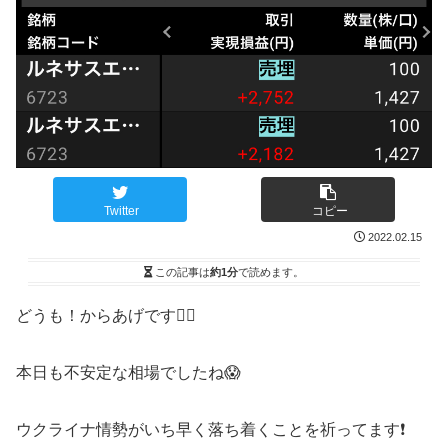
Twitter
コピー
2022.02.15
この記事は
約1分
で読めます。
どうも！からあげです🙋‍♂️
本日も不安定な相場でしたね😱
ウクライナ情勢がいち早く落ち着くことを祈ってます❗️