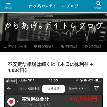
MENU
SEARCH
デイトレ手法
初心者向け
年間実績
月間実績
不安定な相場は続く💹【本日の株利益＋
4,934円】
株式運用