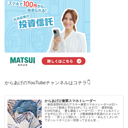
からあげのYouTubeチャンネルはコチラ👇
からあげ@兼業スマホトレーダー
・株投資歴8年目のアラサー兼業スマホトレーダーが日々
のトレード動画と手法をUPしています🙋‍♂️ ・通算利益
5,000万超え ・妻も爆益トレーダー💁‍♀️ ・デイトレ&スイン
グを中心に行っています ・少数銘柄集中投資のスタイルで
す😏 ・「習うより慣れろ」がモットー ・めんどくさいの
でオシレーターとか一切使ってません笑 ...