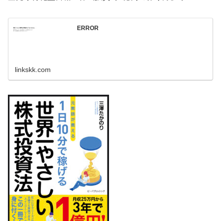
ERROR
linkskk.com