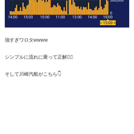
強すぎワロタwwww
シンプルに流れに乗って正解🙆‍♂️
そして川崎汽船がこちら👇