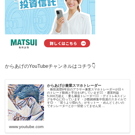
からあげのYouTubeチャンネルはコチラ👇
からあげ@兼業スマホトレーダー
・株投資歴8年目のアラサー兼業スマホトレーダーが日々
のトレード動画と手法をUPしています🙋‍♂️ ・通算利益
5,000万超え ・妻も爆益トレーダー💁‍♀️ ・デイトレ&スイン
グを中心に行っています ・少数銘柄集中投資のスタイルで
す😏 ・「習うより慣れろ」がモットー ・めんどくさいの
でオシレーターとか一切使ってません笑 ...
www.youtube.com