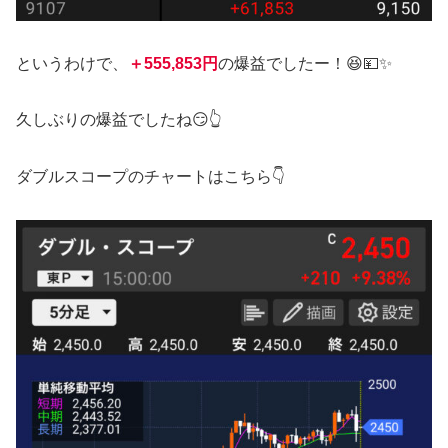
というわけで、
＋555,853円
の爆益でしたー！😆💴✨
久しぶりの爆益でしたね😏👆
ダブルスコープのチャートはこちら👇