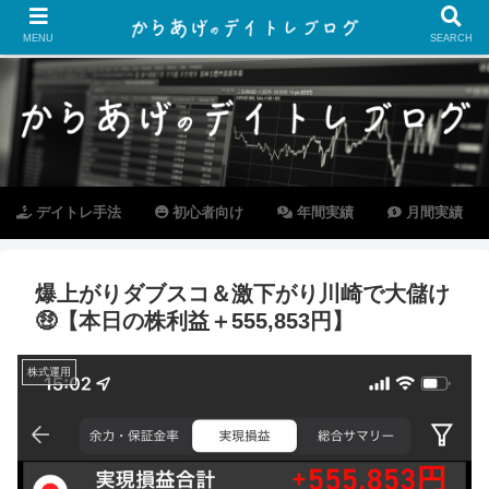
MENU
SEARCH
デイトレ手法
初心者向け
年間実績
月間実績
爆上がりダブスコ＆激下がり川崎で大儲け
🤑【本日の株利益＋555,853円】
株式運用