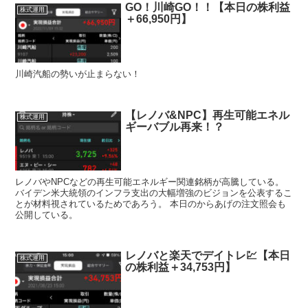
GO！川崎GO！！【本日の株利益
株式運用
＋66,950円】
川崎汽船の勢いが止まらない！
【レノバ&NPC】再生可能エネル
株式運用
ギーバブル再来！？
レノバやNPCなどの再生可能エネルギー関連銘柄が高騰している。
バイデン米大統領のインフラ支出の大幅増強のビジョンを公表するこ
とが材料視されているためであろう。 本日のからあげの注文照会も
公開している。
レノバと楽天でデイトレ💹【本日
株式運用
の株利益＋34,753円】