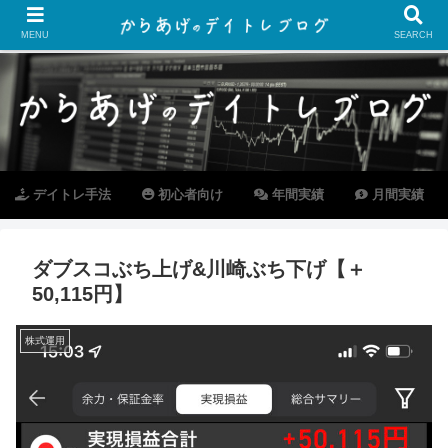
MENU
SEARCH
デイトレ手法
初心者向け
年間実績
月間実績
ダブスコぶち上げ&川崎ぶち下げ【＋
50,115円】
株式運用