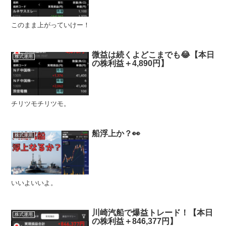
このまま上がっていけー！
微益は続くよどこまでも😂【本日
株式運用
の株利益＋4,890円】
チリツモチリツモ。
船浮上か？👀
株式運用
いいよいいよ。
川崎汽船で爆益トレード！【本日
株式運用
の株利益＋846,377円】