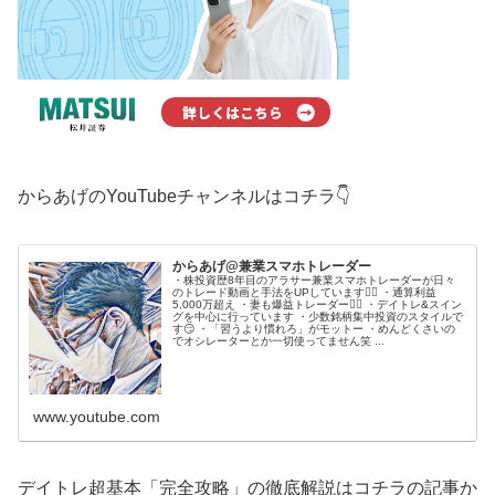
からあげのYouTubeチャンネルはコチラ👇
からあげ@兼業スマホトレーダー
・株投資歴8年目のアラサー兼業スマホトレーダーが日々
のトレード動画と手法をUPしています🙋‍♂️ ・通算利益
5,000万超え ・妻も爆益トレーダー💁‍♀️ ・デイトレ&スイン
グを中心に行っています ・少数銘柄集中投資のスタイルで
す😏 ・「習うより慣れろ」がモットー ・めんどくさいの
でオシレーターとか一切使ってません笑 ...
www.youtube.com
デイトレ超基本「完全攻略」の徹底解説はコチラの記事か