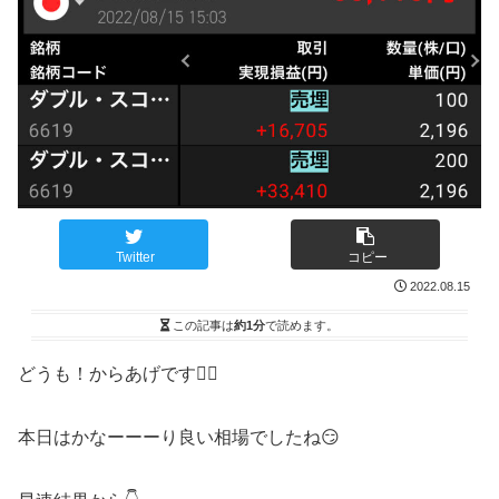
Twitter
コピー
2022.08.15
この記事は
約1分
で読めます。
どうも！からあげです🙋‍♂️
本日はかなーーーり良い相場でしたね😏