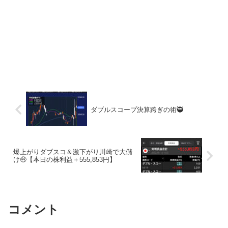
ダブルスコープ決算跨ぎの術🥷
爆上がりダブスコ＆激下がり川崎で大儲
け🤑【本日の株利益＋555,853円】
コメント