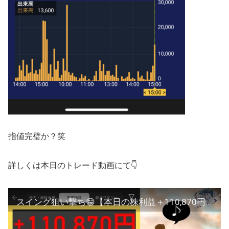
指値完璧か？笑
詳しくは本日のトレード動画にて👇
スイング狙い撃ち😁【本日の株利益＋110,870円】