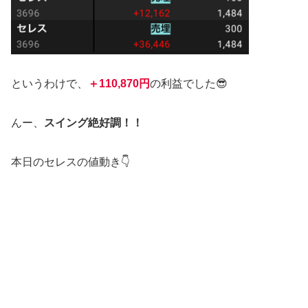
というわけで、
＋110,870円
の利益でした😎
んー、
スイング絶好調！！
本日のセレスの値動き👇