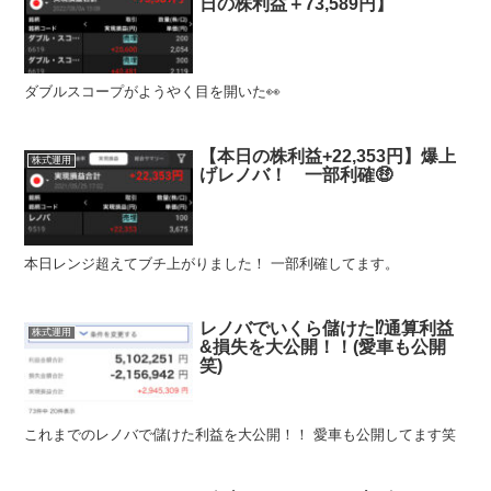
日の株利益＋73,589円】
ダブルスコープがようやく目を開いた👀
【本日の株利益+22,353円】爆上
株式運用
げレノバ！ 一部利確🤑
本日レンジ超えてブチ上がりました！ 一部利確してます。
レノバでいくら儲けた⁉︎通算利益
株式運用
&損失を大公開！！(愛車も公開
笑)
これまでのレノバで儲けた利益を大公開！！ 愛車も公開してます笑