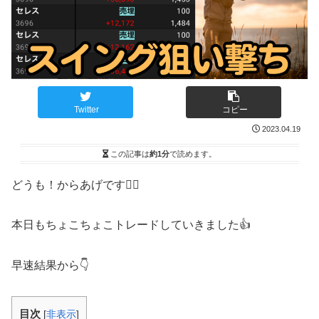
Twitter
コピー
2023.04.19
この記事は
約1分
で読めます。
どうも！からあげです🙋‍♂️
本日もちょこちょこトレードしていきました👍
早速結果から👇
目次
[
非表示
]