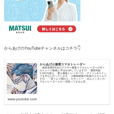
からあげのYouTubeチャンネルはコチラ👇
からあげ@兼業スマホトレーダー
・株投資歴8年目のアラサー兼業スマホトレーダーが日々
のトレード動画と手法をUPしています🙋‍♂️ ・通算利益
5,000万超え ・妻も爆益トレーダー💁‍♀️ ・デイトレ&スイン
グを中心に行っています ・少数銘柄集中投資のスタイルで
す😏 ・「習うより慣れろ」がモットー ・めんどくさいの
でオシレーターとか一切使ってません笑 ...
www.youtube.com