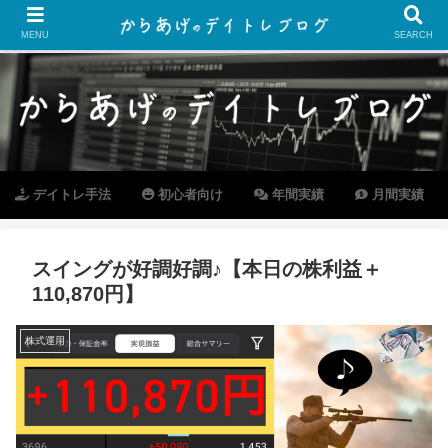
MENU
SEARCH
デイトレ手法
初心者向け
年間実績
月間実績
スイングが好調好調♪【本日の株利益＋
110,870円】
株式運用