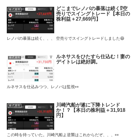
どこまでレノバの暴落は続く⁉︎空
株式運用
売りでスイングトレード【本日の
株利益＋27,669円】
レノバの暴落は続く、、、 空売りでスイングトレードしました😆
ルネサスをひたすら仕込む！妻の
株式運用
デイトレは絶好調。
ルネサスを仕込みつつ、レノバは監視👀
川崎汽船が遂に下降トレンド
株式運用
か！？【本日の株利益＋31,918
円】
この時を待っていた。川崎汽船よ逆襲はこれからだぞ、、、👀