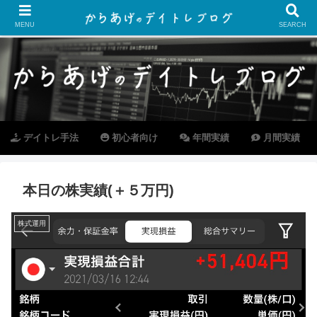
MENU
SEARCH
デイトレ手法
初心者向け
年間実績
月間実績
本日の株実績(＋５万円)
株式運用