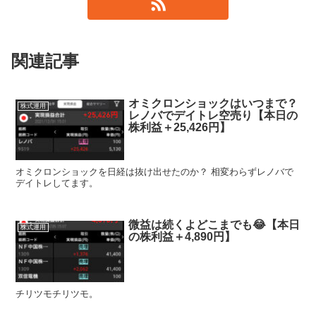
関連記事
オミクロンショックはいつまで？
株式運用
レノバでデイトレ空売り【本日の
株利益＋25,426円】
オミクロンショックを日経は抜け出せたのか？ 相変わらずレノバで
デイトレしてます。
微益は続くよどこまでも😂【本日
株式運用
の株利益＋4,890円】
チリツモチリツモ。