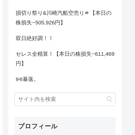
損切り祭り&川崎汽船空売り🫵【本日の
株損失−505,926円】
双日絶好調！！
セレス全精算！【本日の株損失−611,469
円】
IHI暴落。
プロフィール