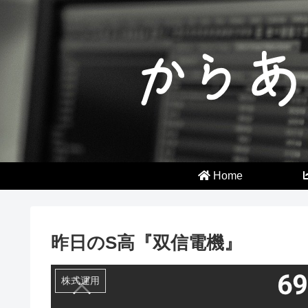
Home
昨日のS高『双信電機』
株式運用