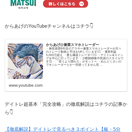
からあげのYouTubeチャンネルはコチラ👇
からあげ@兼業スマホトレーダー
・株投資歴8年目のアラサー兼業スマホトレーダーが日々
のトレード動画と手法をUPしています🙋‍♂️ ・通算利益
5,000万超え ・妻も爆益トレーダー💁‍♀️ ・デイトレ&スイン
グを中心に行っています ・少数銘柄集中投資のスタイルで
す😏 ・「習うより慣れろ」がモットー ・めんどくさいの
でオシレーターとか一切使ってません笑 ...
www.youtube.com
デイトレ超基本「完全攻略」の徹底解説はコチラの記事か
ら👇
【徹底解説】デイトレで見るべき３ポイント【板・5分