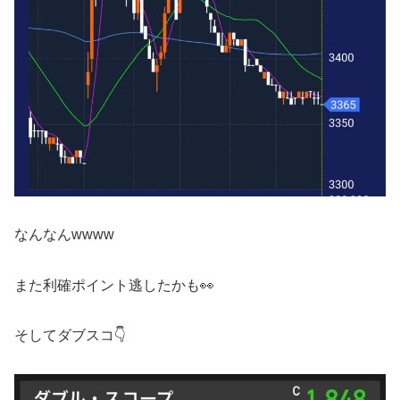
なんなんwwww
また利確ポイント逃したかも👀
そしてダブスコ👇