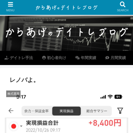
MENU
SEARCH
デイトレ手法
初心者向け
年間実績
月間実績
レノバよ。
株式運用