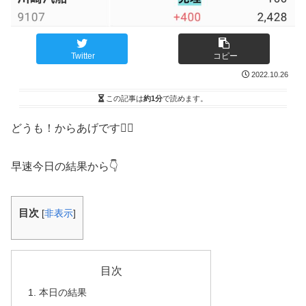
Twitter
コピー
2022.10.26
この記事は
約1分
で読めます。
どうも！からあげです🙋‍♂️
早速今日の結果から👇
目次
[
非表示
]
目次
本日の結果