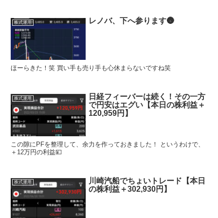
レノバ、下へ参ります🌚
株式運用
ほーらきた！笑 買い手も売り手も心休まらないですね笑
日経フィーバーは続く！その一方
株式運用
で円安はエグい【本日の株利益＋
120,959円】
この隙にPFを整理して、余力を作っておきました！ というわけで、
＋12万円の利益💴
川崎汽船でちょいトレード【本日
株式運用
の株利益＋302,930円】