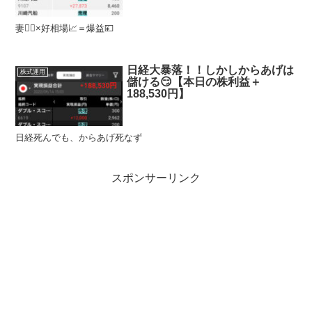
妻💁‍♀️×好相場📈＝爆益💴
日経大暴落！！しかしからあげは
株式運用
儲ける😏【本日の株利益＋
188,530円】
日経死んでも、からあげ死なず
スポンサーリンク