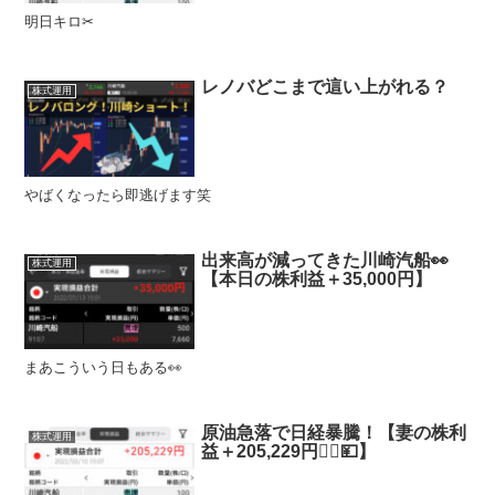
明日キロ✂︎
レノバどこまで這い上がれる？
株式運用
やばくなったら即逃げます笑
出来高が減ってきた川崎汽船👀
株式運用
【本日の株利益＋35,000円】
まあこういう日もある👀
原油急落で日経暴騰！【妻の株利
株式運用
益＋205,229円💁‍♀️💴】