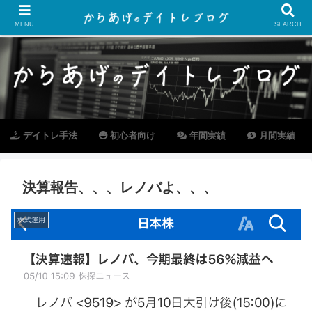
MENU
SEARCH
デイトレ手法
初心者向け
年間実績
月間実績
決算報告、、、レノバよ、、、
株式運用