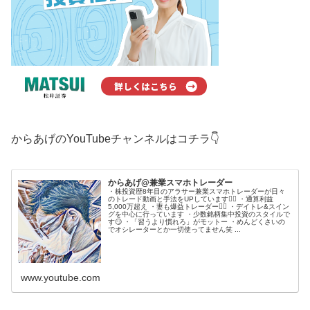
からあげのYouTubeチャンネルはコチラ👇
からあげ@兼業スマホトレーダー
・株投資歴8年目のアラサー兼業スマホトレーダーが日々
のトレード動画と手法をUPしています🙋‍♂️ ・通算利益
5,000万超え ・妻も爆益トレーダー💁‍♀️ ・デイトレ&スイン
グを中心に行っています ・少数銘柄集中投資のスタイルで
す😏 ・「習うより慣れろ」がモットー ・めんどくさいの
でオシレーターとか一切使ってません笑 ...
www.youtube.com