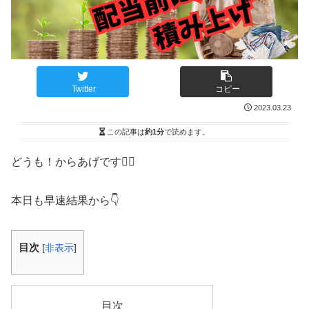
Twitter
コピー
2023.03.23
この記事は
約1分
で読めます。
どうも！からあげです🙋‍♂️
本日も早速結果から👇
目次
[
非表示
]
目次