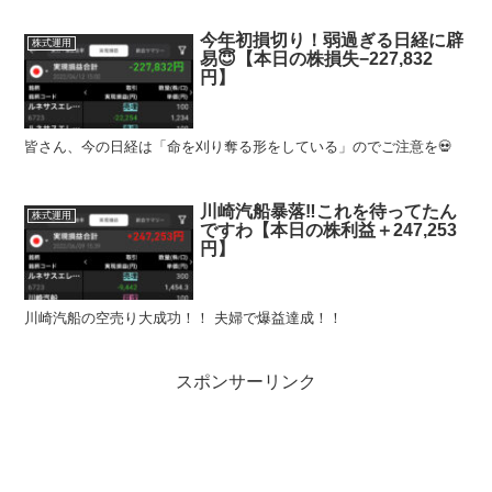
今年初損切り！弱過ぎる日経に辟
株式運用
易😇【本日の株損失−227,832
円】
皆さん、今の日経は「命を刈り奪る形をしている」のでご注意を💀
川崎汽船暴落‼︎これを待ってたん
株式運用
ですわ【本日の株利益＋247,253
円】
川崎汽船の空売り大成功！！ 夫婦で爆益達成！！
スポンサーリンク