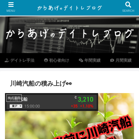
MENU
SEARCH
デイトレ手法
初心者向け
年間実績
月間実績
川崎汽船の積み上げ👀
株式運用