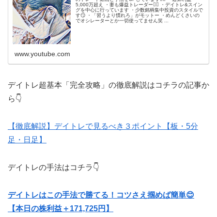
5,000万超え ・妻も爆益トレーダー💁‍♀️ ・デイトレ&スイン
グを中心に行っています ・少数銘柄集中投資のスタイルで
す😏 ・「習うより慣れろ」がモットー ・めんどくさいの
でオシレーターとか一切使ってません笑 ...
www.youtube.com
デイトレ超基本「完全攻略」の徹底解説はコチラの記事か
ら👇
【徹底解説】デイトレで見るべき３ポイント【板・5分
足・日足】
デイトレの手法はコチラ👇
デイトレはこの手法で勝てる！コツさえ掴めば簡単😊
【本日の株利益＋171,725円】