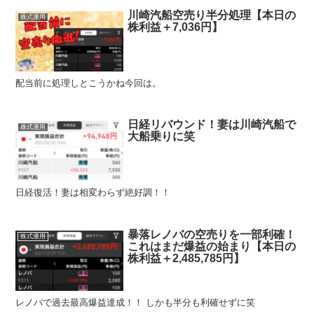
川崎汽船空売り半分処理【本日の
株式運用
株利益＋7,036円】
配当前に処理しとこうかね今回は。
日経リバウンド！妻は川崎汽船で
株式運用
大船乗りに笑
日経復活！妻は相変わらず絶好調！！
暴落レノバの空売りを一部利確！
株式運用
これはまだ爆益の始まり【本日の
株利益＋2,485,785円】
レノバで過去最高爆益達成！！ しかも半分も利確せずに笑