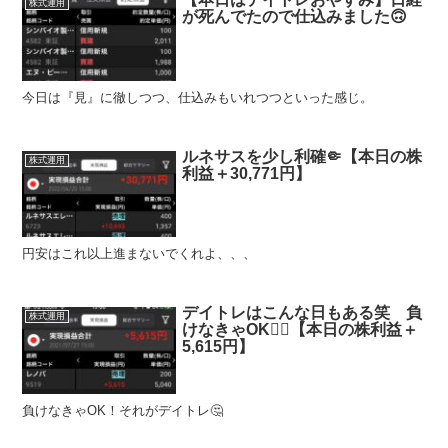
株式運用
が死んでたので仕込みました🙃
今日は『見』に徹しつつ、仕込みもいれつつといった感じ。
ルネサスを少し利確🤏【本日の株
株式運用
利益＋30,771円】
円安はこれ以上進まないでくれよ、、、
デイトレはこんな日もある笑 負
株式運用
けなきゃOK🙆‍♂️【本日の株利益＋
5,615円】
負けなきゃOK！それがデイトレ🤔