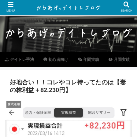
MENU
SEARCH
デイトレ手法
初心者向け
年間実績
月間実績
好地合い！！コレやコレ待ってたのは【妻
の株利益＋82,230円】
株式運用