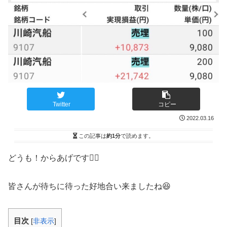
Twitter
コピー
2022.03.16
この記事は
約1分
で読めます。
どうも！からあげです🙋‍♂️
皆さんが待ちに待った好地合い来ましたね😆
目次
[
非表示
]