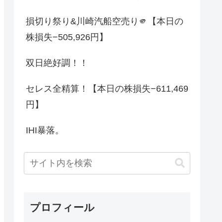
損切り祭り&川崎汽船空売り🫵【本日の
株損失−505,926円】
双日絶好調！！
セレス全精算！【本日の株損失−611,469
円】
IHI暴落。
プロフィール