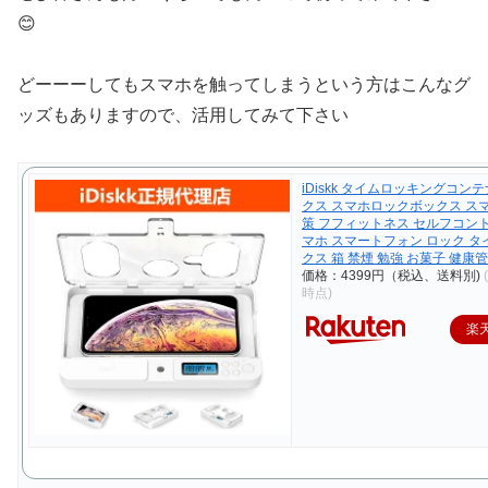
😊
どーーーしてもスマホを触ってしまうという方はこんなグ
ッズもありますので、活用してみて下さい
iDiskk タイムロッキングコン
クス スマホロックボックス ス
策 フフィットネス セルフコン
マホ スマートフォン ロック タ
クス 箱 禁煙 勉強 お菓子 健康
価格：4399円（税込、送料別)
時点)
楽