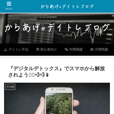
MENU
デイトレ手法
初心者向け
年間実績
月間実績
『デジタルデトックス』でスマホから解放
されよう🏃‍♂️💨💨📱
その他