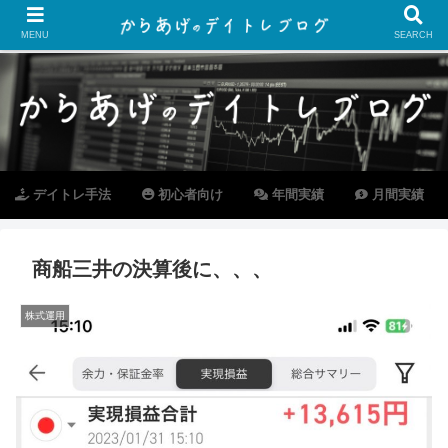
MENU
SEARCH
デイトレ手法
初心者向け
年間実績
月間実績
商船三井の決算後に、、、
株式運用