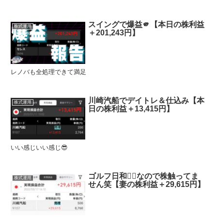
スイングで爆益🫵【本日の株利益
株式運用
＋201,243円】
レノバも全処理できて満足
川崎汽船でデイトレ＆仕込み【本
株式運用
日の株利益＋13,415円】
いい感じいい感じ😎
ゴルフ日和🏌️‍♂️なので株触ってま
株式運用
せん笑【妻の株利益＋29,615円】