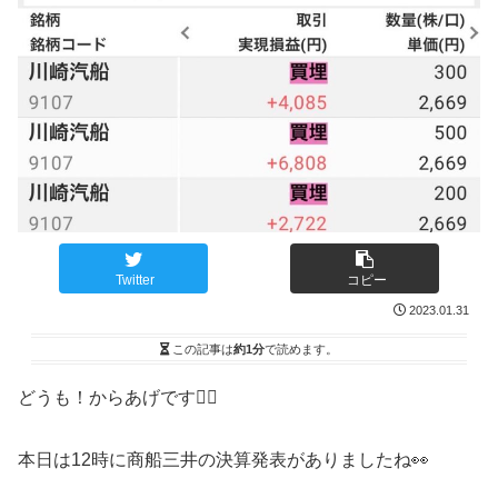
Twitter
コピー
2023.01.31
この記事は
約1分
で読めます。
どうも！からあげです🙋‍♂️
本日は12時に商船三井の決算発表がありましたね👀