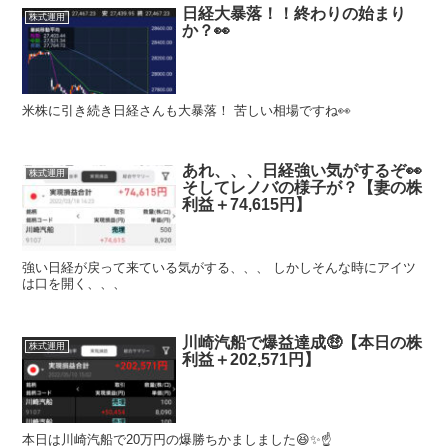
日経大暴落！！終わりの始まり
株式運用
か？👀
米株に引き続き日経さんも大暴落！ 苦しい相場ですね👀
あれ、、、日経強い気がするぞ👀
株式運用
そしてレノバの様子が？【妻の株
利益＋74,615円】
強い日経が戻って来ている気がする、、、 しかしそんな時にアイツ
は口を開く、、、
川崎汽船で爆益達成🤑【本日の株
株式運用
利益＋202,571円】
本日は川崎汽船で20万円の爆勝ちかましました😆✨☝️