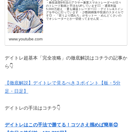
・株投資歴8年目のアラサー兼業スマホトレーダーが日々
のトレード動画と手法をUPしています🙋‍♂️ ・通算利益
5,000万超え ・妻も爆益トレーダー💁‍♀️ ・デイトレ&スイン
グを中心に行っています ・少数銘柄集中投資のスタイルで
す😏 ・「習うより慣れろ」がモットー ・めんどくさいの
でオシレーターとか一切使ってません笑 ...
www.youtube.com
デイトレ超基本「完全攻略」の徹底解説はコチラの記事か
ら👇
【徹底解説】デイトレで見るべき３ポイント【板・5分
足・日足】
デイトレの手法はコチラ👇
デイトレはこの手法で勝てる！コツさえ掴めば簡単😊