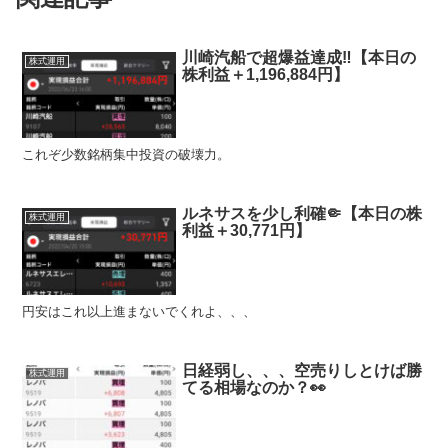
川崎汽船で超爆益達成‼︎【本日の
株式運用
株利益＋1,196,884円】
これぞ少数銘柄集中投資の破壊力。
ルネサスを少し利確🤏【本日の株
株式運用
利益＋30,771円】
円安はこれ以上進まないでくれよ、、、
日経弱し、、、空売りしとけば勝
株式運用
てる相場なのか？👀