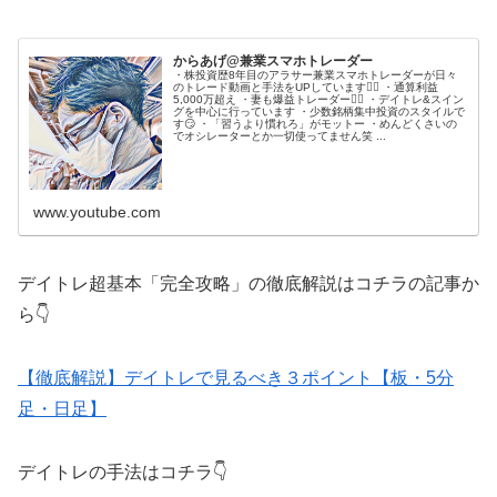
からあげ@兼業スマホトレーダー
・株投資歴8年目のアラサー兼業スマホトレーダーが日々
のトレード動画と手法をUPしています🙋‍♂️ ・通算利益
5,000万超え ・妻も爆益トレーダー💁‍♀️ ・デイトレ&スイン
グを中心に行っています ・少数銘柄集中投資のスタイルで
す😏 ・「習うより慣れろ」がモットー ・めんどくさいの
でオシレーターとか一切使ってません笑 ...
www.youtube.com
デイトレ超基本「完全攻略」の徹底解説はコチラの記事か
ら👇
【徹底解説】デイトレで見るべき３ポイント【板・5分
足・日足】
デイトレの手法はコチラ👇