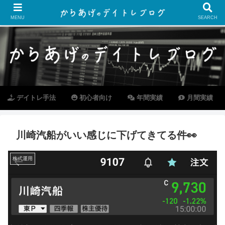
MENU
SEARCH
デイトレ手法
初心者向け
年間実績
月間実績
川崎汽船がいい感じに下げてきてる件👀
株式運用