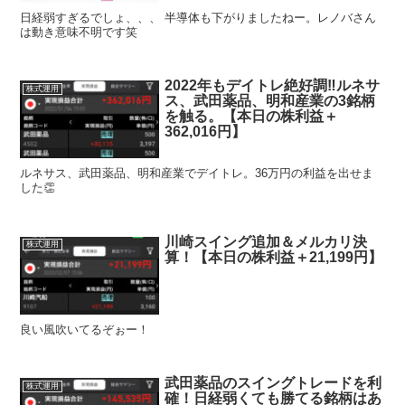
日経弱すぎるでしょ、、、 半導体も下がりましたねー。レノバさん
は動き意味不明です笑
2022年もデイトレ絶好調‼︎ルネサ
株式運用
ス、武田薬品、明和産業の3銘柄
を触る。【本日の株利益＋
362,016円】
ルネサス、武田薬品、明和産業でデイトレ。36万円の利益を出せま
した👏
川崎スイング追加＆メルカリ決
株式運用
算！【本日の株利益＋21,199円】
良い風吹いてるぞぉー！
武田薬品のスイングトレードを利
株式運用
確！日経弱くても勝てる銘柄はあ