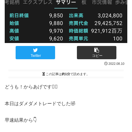
Twitter
コピー
2022.08.10
この記事は
約1分
で読めます。
どうも！からあげです🙋‍♂️
本日はダメダメトレードでした🤣
早速結果から👇