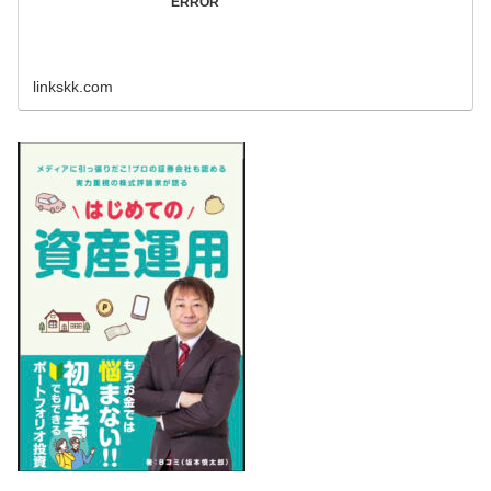
ERROR
linkskk.com