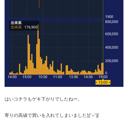
はいコチラもゲキ下がりでしたねー。
寄りの高値で買いを入れてしまいましたƪ(˘⌣˘)ʃ