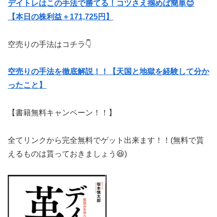
デイトレはこの手法で勝てる！コツさえ掴めば簡単😊
【本日の株利益＋171,725円】
空売りの手法はコチラ👇
空売りの手法を徹底解説！！【天国と地獄を経験して分か
ったこと】
【書籍無料キャンペーン！！】
全てリンクから完全無料でゲット出来ます！！(無料で貰
えるものは貰っておきましょう😆)