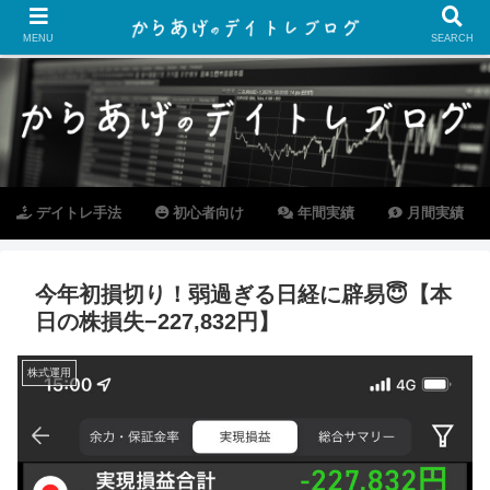
MENU
SEARCH
デイトレ手法
初心者向け
年間実績
月間実績
今年初損切り！弱過ぎる日経に辟易😇【本
日の株損失−227,832円】
株式運用