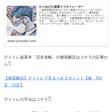
からあげ@兼業スマホトレーダー
・株投資歴8年目のアラサー兼業スマホトレーダーが日々
のトレード動画と手法をUPしています🙋‍♂️ ・通算利益
5,000万超え ・妻も爆益トレーダー💁‍♀️ ・デイトレ&スイン
グを中心に行っています ・少数銘柄集中投資のスタイルで
す😏 ・「習うより慣れろ」がモットー ・めんどくさいの
でオシレーターとか一切使ってません笑 ...
www.youtube.com
デイトレ超基本「完全攻略」の徹底解説はコチラの記事か
ら👇
【徹底解説】デイトレで見るべき３ポイント【板・5分
足・日足】
デイトレの手法はコチラ👇