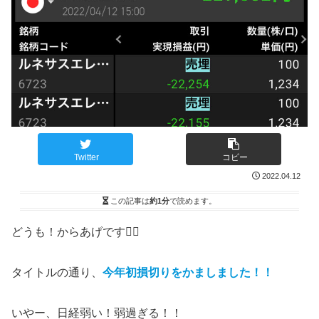
Twitter
コピー
2022.04.12
この記事は
約1分
で読めます。
どうも！からあげです🙋‍♂️
タイトルの通り、
今年初損切りをかましました！！
いやー、日経弱い！弱過ぎる！！