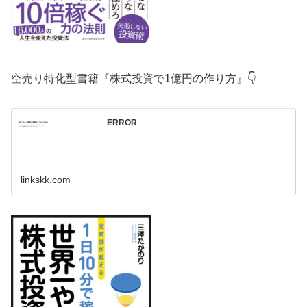
空売り特化型書籍『株式投資で1億円の作り方』👇
ERROR
linkskk.com