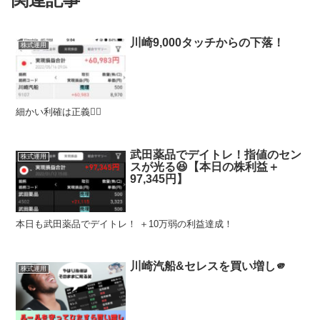
川崎9,000タッチからの下落！
株式運用
細かい利確は正義🦸‍♂️
武田薬品でデイトレ！指値のセン
株式運用
スが光る😆【本日の株利益＋
97,345円】
本日も武田薬品でデイトレ！ ＋10万弱の利益達成！
川崎汽船&セレスを買い増し🫵
株式運用