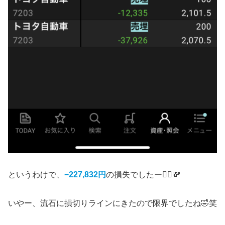
というわけで、
−227,832円
の損失でしたー🙋‍♂️💸
いやー、流石に損切りラインにきたので限界でしたね🤣笑