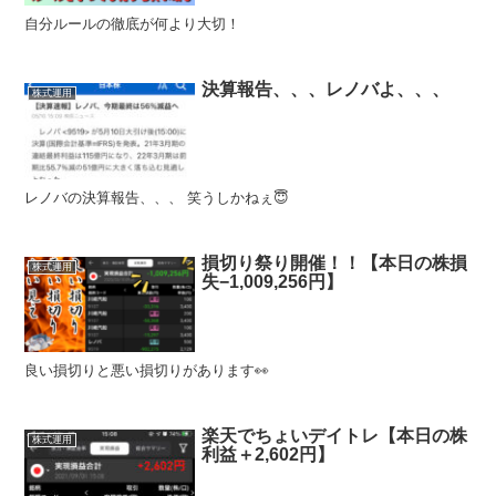
自分ルールの徹底が何より大切！
決算報告、、、レノバよ、、、
株式運用
レノバの決算報告、、、 笑うしかねぇ😇
損切り祭り開催！！【本日の株損
株式運用
失−1,009,256円】
良い損切りと悪い損切りがあります👀
楽天でちょいデイトレ【本日の株
株式運用
利益＋2,602円】