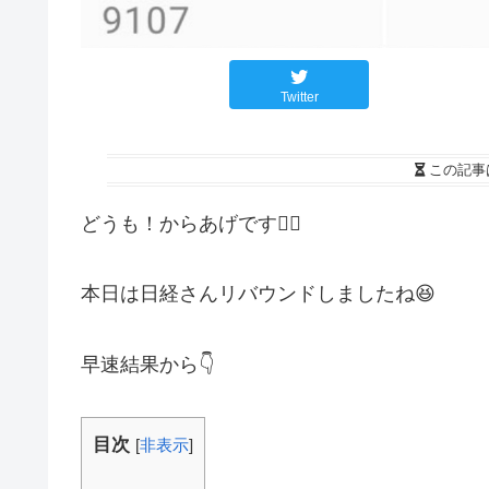
Twitter
この記事
どうも！からあげです🙋‍♂️
本日は日経さんリバウンドしましたね😆
早速結果から👇
目次
[
非表示
]