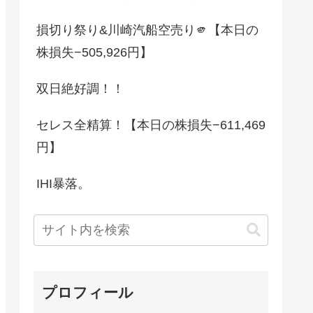
損切り祭り&川崎汽船空売り🫵【本日の
株損失−505,926円】
双日絶好調！！
セレス全精算！【本日の株損失−611,469
円】
IHI暴落。
プロフィール