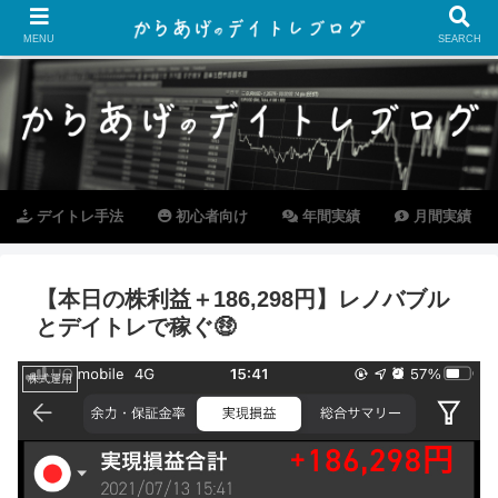
MENU
SEARCH
デイトレ手法
初心者向け
年間実績
月間実績
【本日の株利益＋186,298円】レノバブル
とデイトレで稼ぐ🤑
株式運用