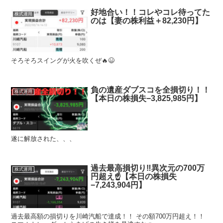
好地合い！！コレやコレ待ってた
株式運用
のは【妻の株利益＋82,230円】
そろそろスイングが火を吹くぜ🔥😆
負の遺産ダブスコを全損切り！！
株式運用
【本日の株損失−3,825,985円】
遂に解放された、、、
過去最高損切り‼︎異次元の700万
株式運用
円超え☝️【本日の株損失
−7,243,904円】
過去最高額の損切りを川崎汽船で達成！！ その額700万円超え！！