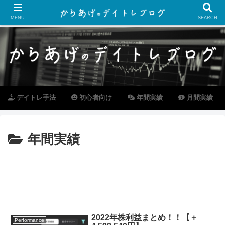
MENU
SEARCH
デイトレ手法
初心者向け
年間実績
月間実績
年間実績
2022年株利益まとめ！！【＋
Performance